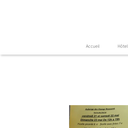
Accueil
Hôtel