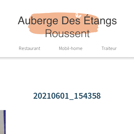
Restaurant
Mobil-home
Traiteur
20210601_154358