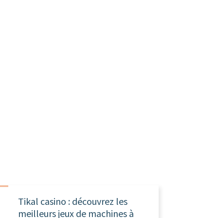
Tikal casino : découvrez les
meilleurs jeux de machines à