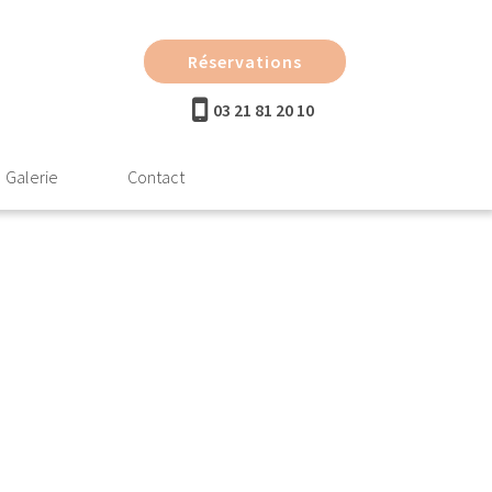
Réservations
03 21 81 20 10
Galerie
Contact