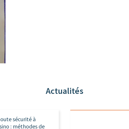
Actualités
oute sécurité à
sino : méthodes de