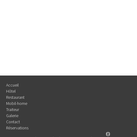
Accueil
Hôtel
Restaurant
Mobil-home
Traiteur
Galerie
Contact
Réservations