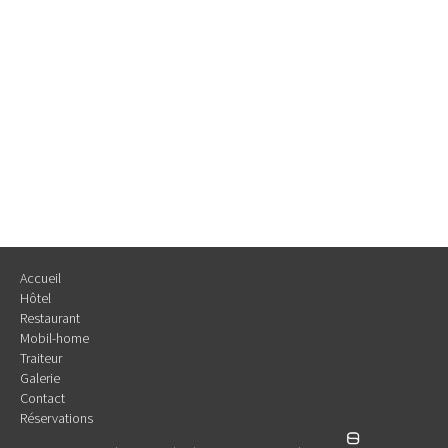
Accueil
Hôtel
Restaurant
Mobil-home
Traiteur
Galerie
Contact
Réservations