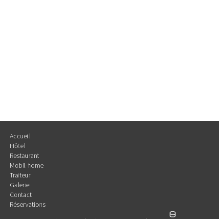
Accueil
Hôtel
Restaurant
Mobil-home
Traiteur
Galerie
Contact
Réservations