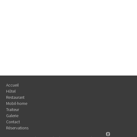
Accueil
Hôtel
Restaurant
Mobil-home
Traiteur
Galerie
Contact
Réservations