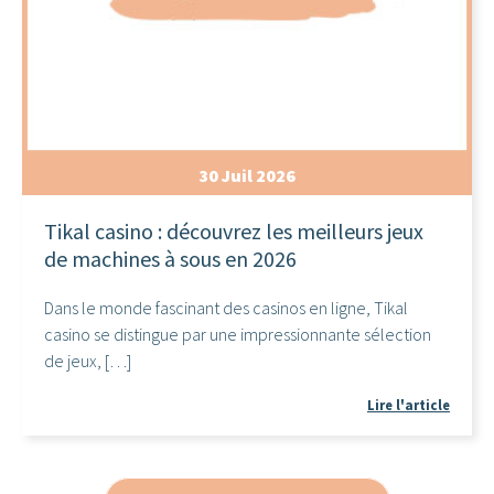
30 Juil 2026
Tikal casino : découvrez les meilleurs jeux
de machines à sous en 2026
Dans le monde fascinant des casinos en ligne, Tikal
casino se distingue par une impressionnante sélection
de jeux, […]
Lire l'article